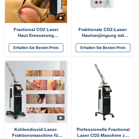
Fractional CO2 Laser
Fraktionale CO2-Laser-
Haut Erneuerung
Hautverjüngung mit
Schönheitsgeräte
kompaktem Design und
Dehnungsstreifen
ergonomischem
Erhalten Sie Besten Preis
Erhalten Sie Besten Preis
Entfernung Maschine
Handstück für einfache
Anwendung in der
klinischen Dermatologie
Kohlendioxid-Laser-
Professionelle Fractional
Fraktionsmaschine für
Laser CO2-Maschine zur