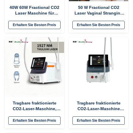
40W 60W Fractional CO2
50 W Fractional CO2
Laser Maschine für
Laser Vaginal Stranging
Faltenentfernung
Machine 10600nm
Streckenmarke
Wellenlänge
Erhalten Sie Besten Preis
Erhalten Sie Besten Preis
Narbenentfernung
Straffung
Tragbare fraktionierte
Tragbare fraktionierte
CO2-Laser-Maschine,
CO2-Laser-Maschine
ideal für dermatologische
geeignet für
Kliniken zur
dermatologische Kliniken
Erhalten Sie Besten Preis
Erhalten Sie Besten Preis
Narbenreduktion,
zur Narbenentfernung,
Hautverjüngung und
Faltenreduktion und