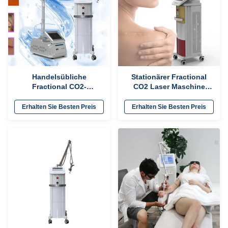
Handelsübliche
Stationärer Fractional
Fractional CO2-
CO2 Laser Maschine
Lasermaschine zur
10600nm für
Hautwiederherstellung /
kommerzielle
Erhalten Sie Besten Preis
Erhalten Sie Besten Preis
Dehnungsmerkmalentfernung
Verwendung