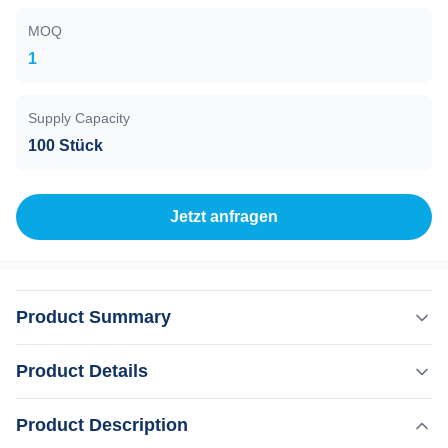
MOQ
1
Supply Capacity
100 Stück
Jetzt anfragen
Product Summary
4K Laser-Haarentfernung Maschine mit KI-Identifizierung
Product Details
Technik und 4cm2 große Behandlung Spot Wie wähle ich
eine geeignete Laser-Haarentfernung? Wir sind Weifang
,
Product Description
Hervorheben:
Diode der Laser-Haarentfernung für Spa
KM Electronics Co., Ltd, ein Hersteller von
,