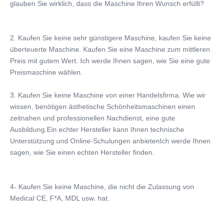
glauben Sie wirklich, dass die Maschine Ihren Wunsch erfüllt?
Diode Laser Training:
Detailliertes Benutzerhandbuch + DVD-Video + Online-
Schulungen
2. Kaufen Sie keine sehr günstigere Maschine, kaufen Sie keine 
KM Laser Warranty:
überteuerte Maschine. Kaufen Sie eine Maschine zum mittleren 
2 Jahre und lebenslange technische Dienstleistungen
Preis mit gutem Wert. Ich werde Ihnen sagen, wie Sie eine gute 
USA Coherent Diode Laser Bars:
Preismaschine wählen.
2400W 2000W 1800W 1600W 1200W 1000W 800W
600W
3. Kaufen Sie keine Maschine von einer Handelsfirma. Wie wir 
Medical Grade Quality Certificate:
wissen, benötigen ästhetische Schönheitsmaschinen einen 
CE ISO13485 TGA MDSAP zugelassen
zeitnahen und professionellen Nachdienst, eine gute 
Name:
Ausbildung.Ein echter Hersteller kann Ihnen technische 
Diodenlaser-Haarentfernung
Unterstützung und Online-Schulungen anbietenIch werde Ihnen 
sagen, wie Sie einen echten Hersteller finden.
4- Kaufen Sie keine Maschine, die nicht die Zulassung von 
Medical CE, F*A, MDL usw. hat.
St. Aber für Sie, wie können Sie den 