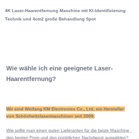
Spa-Laser-Haarentfernung Maschine stationäre Stil
Schönheitslasermaschinen seit 2009. Wie sollte man
Diodenhaarentferner für Spa
4K Laser-Haarentfernung Maschine mit KI-Identifizierung
einen guten Lieferanten für die beste ...
Technik und 4cm2 große Behandlung Spot
Q-Switch:
Nein
Laser Type:
Laser der Diode 808nm
Style:
Stationär
Type:
Wie wähle ich eine geeignete Laser-
Laser
Haarentfernung?
Feature:
Hautverengung, Porenentfernung, Anti-
Haarentfernung, Aufhellung, Haarentfernung,
Gesichtsliftung, Ak
Wir sind Weifang KM Electronics Co., Ltd, ein Hersteller 
Application:
von Schönheitslasermaschinen seit 2009.
Für die kommerziellen Zwecke
After-Sales Service Provided:
Wie sollte man einen guten Lieferanten für die beste Maschine, 
Freie Ersatzteile, technische Videounterstützung,
den besten Preis und den pünktlichen Nachdienst auswählen?