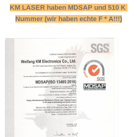
KM LASER haben MDSAP und 510 K 
Nummer (wir haben echte F * A!!!)