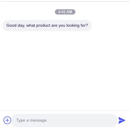
4:41 AM
Good day, what product are you looking for?
Laserhandgriffe
Der Griff kann gekühlt werden
bis -15°C
, und die 
Behandlung ist vollständig
Schmerzfrei