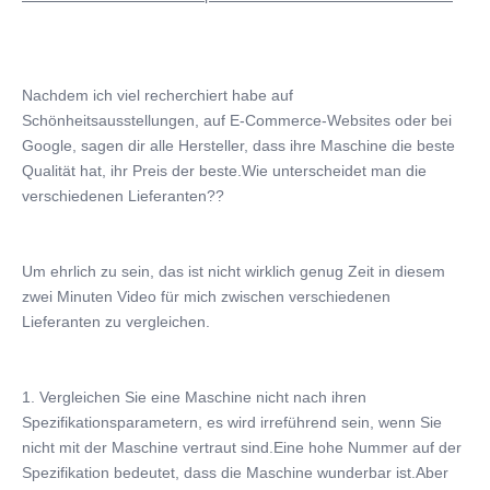
Feldinstallation, Beauftragung und Ausbildung, on-
Warranty:
2 Jahre
Beauty Salon Equipment:
Nachdem ich viel recherchiert habe auf 
50% Rabatt auf 3D-Laser für Schönheitsprodukte für
Schönheitsausstellungen, auf E-Commerce-Websites oder bei 
Frauen
Google, sagen dir alle Hersteller, dass ihre Maschine die beste 
4 Wave Hair Removal Laser Color:
Qualität hat, ihr Preis der beste.Wie unterscheidet man die 
Weiß, grau, blau, grün, gelb, rot und andere wie Sie
verschiedenen Lieferanten??
mögen
Software Languages:
Englisch, Spanisch, Portugiesisch, Italienisch,
Um ehrlich zu sein, das ist nicht wirklich genug Zeit in diesem 
Deutsch
zwei Minuten Video für mich zwischen verschiedenen 
Lieferanten zu vergleichen.
4k HD Type:
Schönheits- und Körperpflege-Haarentferner mit 4K-
Laser
1. Vergleichen Sie eine Maschine nicht nach ihren 
Double Cooling System:
Spezifikationsparametern, es wird irreführend sein, wenn Sie 
Wasser+Luft+A/C+TEC-Kühlung
nicht mit der Maschine vertraut sind.Eine hohe Nummer auf der 
Big Treatment Spot 4Cm2:
Spezifikation bedeutet, dass die Maschine wunderbar ist.Aber 
12*12mm2, 12*20mm2, 15*27mm2, 12*35mm2