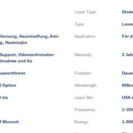
Laser Type:
Diod
Type:
Lase
fernung, Hautstraffung, Anti-
Application:
Für d
g, Hautverjün
-Support, Videotechnischer
Warranty:
2 Jah
iebnahme und Au
aarentferner
Function:
Daue
 Option
Wavelength:
808n
0 ms
Laser Bar:
USA 
Frequency:
1~20
f Wunsch
Energy:
1-360