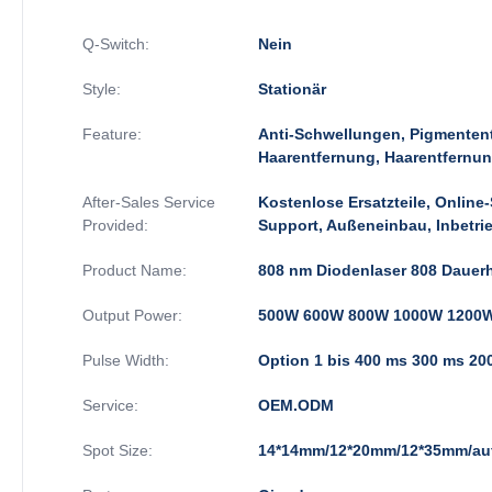
Q-Switch:
Nein
Style:
Stationär
Feature:
Anti-Schwellungen, Pigmentent
Haarentfernung, Haarentfernun
After-Sales Service
Kostenlose Ersatzteile, Online
Provided:
Support, Außeneinbau, Inbetr
Product Name:
808 nm Diodenlaser 808 Dauerh
Output Power:
500W 600W 800W 1000W 1200W
Pulse Width:
Option 1 bis 400 ms 300 ms 20
Service:
OEM.ODM
Spot Size:
14*14mm/12*20mm/12*35mm/au