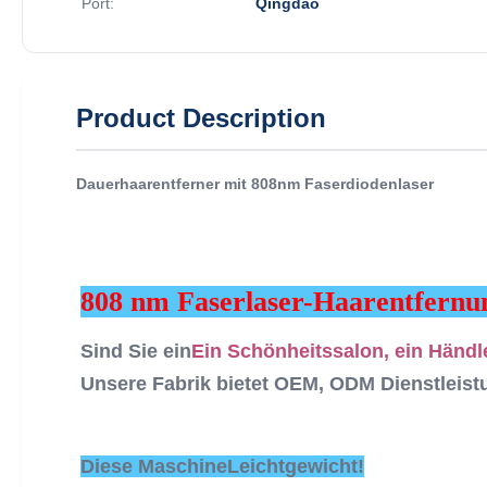
Port:
Qingdao
Product Description
Dauerhaarentferner mit 808nm Faserdiodenlaser
808 nm Faserlaser-Haarentfernu
Sind Sie ein
Ein Schönheitssalon, ein Händl
Unsere Fabrik bietet OEM, ODM Dienstleistu
Diese Maschine
Leichtgewicht!