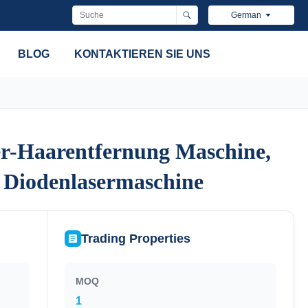
German
BLOG
KONTAKTIEREN SIE UNS
er-Haarentfernung Maschine,
er-Haarentfernung Maschine,
 Diodenlasermaschine
 Diodenlasermaschine
Trading Properties
MOQ
1