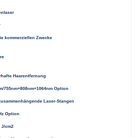
enlaser
r
ie kommerziellen Zwecke
re
rhafte Haarentfernung
m/755nm+808nm+1064nm Option
zusammenhängende Laser-Stangen
Hz Option
 J/cm2