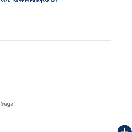
laser-Haarentfernungsanlage
frage!