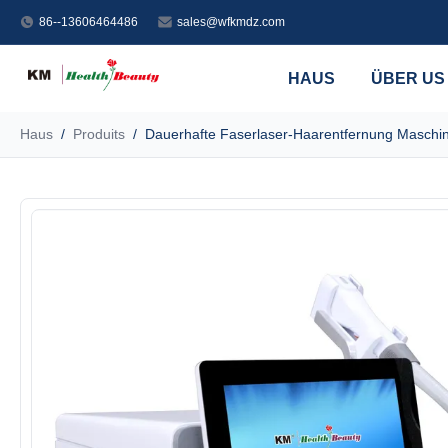
86--13606464486
sales@wfkmdz.com
HAUS
ÜBER US
Haus
/
Produits
/
Dauerhafte Faserlaser-Haarentfernung Maschi