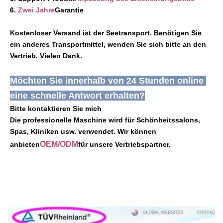
Inbetriebnahme und Au
6.
Zwei Jahre
Garantie
Warranty:
2 Jahre
Kostenloser Versand ist der Seetransport. Benötigen Sie 
Name:
ein anderes Transportmittel, wenden Sie sich bitte an den 
Laser-Haarentfernungssystem 755nm 808nm 1064nm
Vertrieb. Vielen Dank.
3 Wellen Titan
Spot Size:
Möchten Sie innerhalb von 24 Stunden online 
12*20mm 15*27mm 12*35mm 14*14mm
eine schnelle Antwort erhalten?
Laser Wavelength:
Bitte kontaktieren Sie mich
808nm-810nm/808+755+1064nm Option
Die professionelle Maschine wird für Schönheitssalons, 
Laser Bars:
Spas, Kliniken usw. verwendet. Wir können 
Option mit 6 bis 16 Laserbalken
OEM/ODM
anbieten
für unsere Vertriebspartner.
Languages Option:
Englisch, Spanisch, Portugiesisch, Türkisch...
Screen:
15 Zoll Farb-Touchscreen
OEM/ODM Service:
Ja, professionell.
Power Supplier: