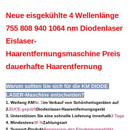
808 Diodenlaser dauerhafte Haarentfernung
KMNr. 1im Verkauf von Schönheitsgeräten auf2.EUCE-
Permanente Haarentfernung mit 940-Diodenlaser
geprüftDiodenlaser-Haarentfernungsgerät3. ...
Neue eisgekühlte 4 Wellenlänge 
Q-Switch:
755 808 940 1064 nm Diodenlaser 
NEIN
Laser Type:
Eislaser-
Laserdiode
Style:
Haarentfernungsmaschine Preis 
Stationär
Type:
dauerhafte Haarentfernung
Laser
Feature:
Antihaarentfernung, Haarentfernung,
Warum sollten Sie sich für die KM DIODE 
Faltenentfernung, Hautverjüngung
LASER-Maschine entscheiden?
Application:
1. Weifang KM
Nr. 1
im Verkauf von Schönheitsgeräten auf
Für kommerzielle Zwecke
2.
EU
CE-geprüft
Diodenlaser-Haarentfernungsgerät
After-Sales Service Provided:
3. Unterstützen Sie eine schnelle Lieferung innerhalb
3 Tage
Kostenlose Ersatzteile, Online-Support,
4. Mindestens
30 %
Zahlungsart
Videotechnischer Support, Außeneinbau,
5. Support-Produkt
Anpassung des Erscheinungsbilds