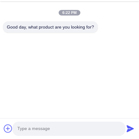
6:22 PM
Good day, what product are you looking for?
Weifang KM Electronics Co., Ltd.14 Jahre Fabrik
2 Jahre Garantie
102 Länder, mehr als 60.000 Kunden * 755+808+1064 nm 
Eiskühldiodenlaser-Serie,
Multifunktionsserie 2 in 1, 3 in 1, 6 in 1 Serie, Elight Serie, Q 
Switch ND YAG Laserserie, * Fettabbau:
RF-Serie, Kavitation und so weiter.
Weifang KM Electronics Co., Ltd.
ist eine professionelle 
Fabrik, die sich seit 14 Jahren auf die Entwicklung von 
Schönheitsgeräten konzentriert. Alle Produkte
sind mit