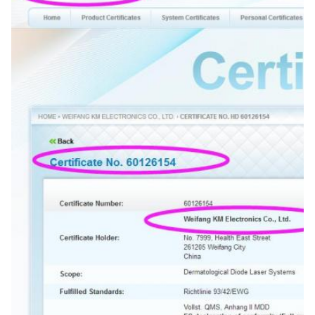
220 V, 50 Hz oder 110 V, 60 Hz
Software:
kann das Logo des Kunden hinzugefügt werden
Customized Service:
Ja
Name:
Diodenlaser-Haarentfernungsgerät