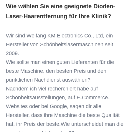
808nm-Diodenlasermaschine 1000w
guten Lieferanten für die beste Maschine, den besten Preis
Wie wählen Sie eine geeignete Dioden-
und den pünktlichen Nachdienst auswählen?Nachdem ...
Q-Switch:
Laser-Haarentfernung für Ihre Klinik?
Nein
Style:
Wir sind Weifang KM Electronics Co., Ltd, ein 
mit einer Breite von mehr als 20 mm
Type:
Hersteller von Schönheitslasermaschinen seit 
Laser
2009.
Feature:
Wie sollte man einen guten Lieferanten für die 
Haarentfernung und Hautverjüngung
Application:
beste Maschine, den besten Preis und den 
Für die kommerziellen Zwecke
pünktlichen Nachdienst auswählen?
After-Sales Service Provided:
Nachdem ich viel recherchiert habe auf 
Freie Ersatzteile, on-line-Unterstützung, technische
Schönheitsausstellungen, auf E-Commerce-
Videounterstützung
Warranty:
Websites oder bei Google, sagen dir alle 
2 Jahre
Hersteller, dass ihre Maschine die beste Qualität 
Wavelength:
hat, ihr Preis der beste.Wie unterscheidet man die 
808nm 755nm 1064nm