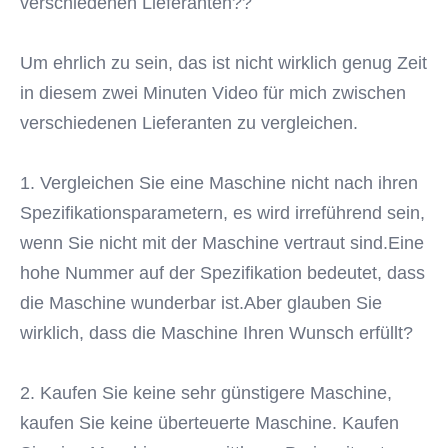
verschiedenen Lieferanten??
Function:
Schneller Haar-Abbau
Spot Size:
Um ehrlich zu sein, das ist nicht wirklich genug Zeit 
12*12mm/12*20mm/12*28mm/auf Wunsch
in diesem zwei Minuten Video für mich zwischen 
Cooling System:
Luft-+ Wasser-+ Halbleiter-Modul
verschiedenen Lieferanten zu vergleichen.
Screen:
15 Zoll Farb-Touchscreen
1. Vergleichen Sie eine Maschine nicht nach ihren 
Laser Wavelength:
Spezifikationsparametern, es wird irreführend sein, 
808nm-810nm/808+755+1064nm Option
Laser Bar:
wenn Sie nicht mit der Maschine vertraut sind.Eine 
USA Kohärente importierte Laserstapel
hohe Nummer auf der Spezifikation bedeutet, dass 
Energy Density:
die Maschine wunderbar ist.Aber glauben Sie 
1-120J/cm2 (Abweichung 2%)
wirklich, dass die Maschine Ihren Wunsch erfüllt?
Name:
Diodenlaser-Haarentfernung
2. Kaufen Sie keine sehr günstigere Maschine, 
kaufen Sie keine überteuerte Maschine. Kaufen 