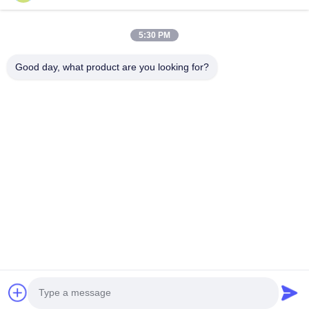
Schlagworte:
Lasermaschine zur Haarentfernung mit Dioden
5:30 PM
Diodenlaser-Haarabbaugerät
Good day, what product are you looking for?
Salon-Laser-Haarentfernungsanlage
Tel: 86--13606464486
E-Mail: sales@wfkmdz.com
D3-H-0, D3-H-17, D3-H-18, Nr. 7999, East Health Street,
Yongchun Community, Qingchi Street, High-Tech-Zone, Weifang,
Shandong, China
Haus
ÜBER US
produits
Kontaktieren Sie uns
© 2024- Weifang KM Electronics Co., Ltd.. Alle Rechte vorbehalten