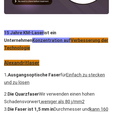
Inbetriebnahme und Au
Warranty:
2 Jahre
Languages Option:
Englisch, Spanisch, Portugiesisch, Türkisch...
Power Supplier:
15 Jahre KM-Laser
ist ein
220V, 50Hz oder 110V, 60Hz
Unternehmen
Konzentration auf
Verbesserung der
Software:
Technologie
kann das Logo des Kunden hinzugefügt werden
Customized Service:
- Ja, das ist es.
Alexandritlaser
Spot:
10,12,14,16,18,20 mm
1
.
Ausgangsoptische Faser
für
Einfach zu stecken
Name:
und zu lösen
Alexandritlasermaschine
2.
Die Quarzfaser
Wir verwenden einen hohen
Schadensvorwert,
weniger als 80 j/mm2
3.
Die Faser ist 1,5 mm i
n
Durchmesser und
kann 160