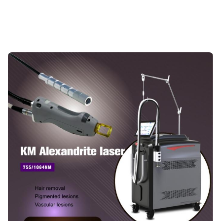
Alexandrit-Laser-Haarentfernung
Schadensvorwert,weniger als 80 j/mm2 3.Die Faser ist 1,5
Alex Laser Haare entfernen Maschine
mm inDurchmesser undkann 160 J Energie ...
Q-Switch:
- Nein.
Laser Type:
Faserlaser
Style:
Stationär
Type:
Laser
Feature:
Enthaarung, Haarentfernung, Faltenentfernung,
Hautverjüngung, Tätowierung
Application:
Für die kommerziellen Zwecke
After-Sales Service Provided:
Kostenlose Ersatzteile, Online-Support,
Videotechnischer Support, Außeneinbau,