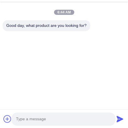
Schlagworte:
Alexandrite-Laser-Maschinen Nd Yag
6:44 AM
Alexandrite-Laser-Haar-Abbau-Maschine
Good day, what product are you looking for?
Alex Laser Haare entfernen Maschine
Tel: 86--13606464486
E-Mail: sales@wfkmdz.com
D3-H-0, D3-H-17, D3-H-18, Nr. 7999, East Health Street,
Yongchun Community, Qingchi Street, High-Tech-Zone, Weifang,
Shandong, China
Haus
ÜBER US
produits
Kontaktieren Sie uns
© 2024- Weifang KM Electronics Co., Ltd.. Alle Rechte vorbehalten