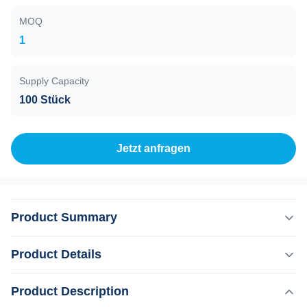
MOQ
1
Supply Capacity
100 Stück
Jetzt anfragen
Product Summary
15 Jahre KM-Laserist ein UnternehmenKonzentration
Product Details
aufVerbesserung der Technologie Alexandritlaser
1.Ausgangsoptische FaserfürEinfach zu stecken und zu
,
Product Description
Hervorheben:
Nd Yag Kerze Alexandrit Lasermaschine
lösen 2.Die QuarzfaserWir verwenden einen hohen
,