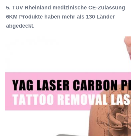
Cooling System::
5. TUV Rheinland medizinische CE-Zulassung
Luft+Wasser+Temperaturkontrolle
6KM Produkte haben mehr als 130 Länder 
Laser Bar Diameter:
abgedeckt.
1~6mm
Name:
Q-Schalter Nd Yag Laser-Maschine