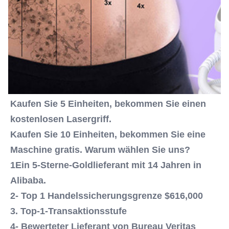
Verwendung
After-Sales Service Provided:
Kostenlose Ersatzteile, Online-Support,
Videotechnischer Support, Außeneinbau,
Inbetriebnahme und Au
Warranty:
2 Jahre
Colour:
Kaufen Sie 5 Einheiten, bekommen Sie einen 
Rot, Blau, Rot, Weiß und so weiter.
kostenlosen Lasergriff.
OEM ODM Services:
- Ja, das ist es.
Kaufen Sie 10 Einheiten, bekommen Sie eine 
Languages:
Maschine gratis. Warum wählen Sie uns?
24 verschiedene Sprachen wählen können
1Ein 5-Sterne-Goldlieferant mit 14 Jahren in 
Output Energy::
Alibaba.
1 ~ 2000mJ (verstellbar)
Frequency:
2- Top 1 Handelssicherungsgrenze $616,000
1 bis 10 Hz
3. Top-1-Transaktionsstufe
Wavelength::
4- Bewerteter Lieferant von Bureau Veritas
1064nm, 532nm, 1320nm