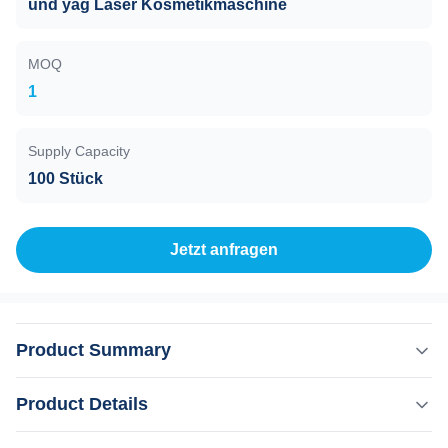
und yag Laser Kosmetikmaschine
MOQ
1
Supply Capacity
100 Stück
Jetzt anfragen
Product Summary
Portatable 30% Rabatt Hochleistungs- 1064nm 532nm Q
Product Details
Switch Nd Yag Laser Tattoo Entfernung Maschine Kaufen
Sie 5 Einheiten, bekommen Sie einen kostenlosen