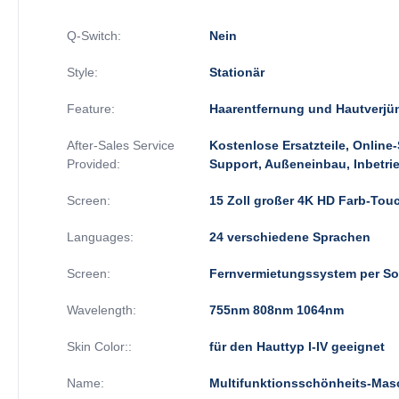
Q-Switch:
Nein
Style:
Stationär
Feature:
Haarentfernung und Hautverj
After-Sales Service
Kostenlose Ersatzteile, Online
Provided:
Support, Außeneinbau, Inbetr
Screen:
15 Zoll großer 4K HD Farb-Tou
Languages:
24 verschiedene Sprachen
Screen:
Fernvermietungssystem per So
Wavelength:
755nm 808nm 1064nm
Skin Color::
für den Hauttyp I-IV geeignet
Name:
Multifunktionsschönheits-Mas