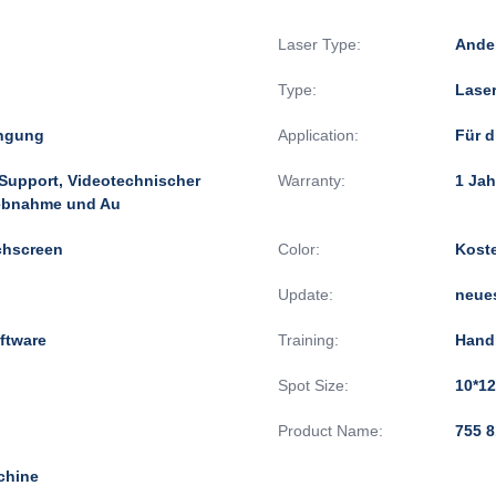
Laser Type:
Ande
Type:
Lase
üngung
Application:
Für d
-Support, Videotechnischer
Warranty:
1 Jah
iebnahme und Au
chscreen
Color:
Koste
Update:
neue
ftware
Training:
Hand
Spot Size:
10*1
Product Name:
755 
chine