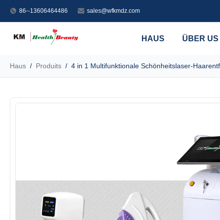
86--13606464486
sales@wfkmdz.com
HAUS
ÜBER US
Haus
/
Produits
/
4 in 1 Multifunktionale Schönheitslaser-Haaren