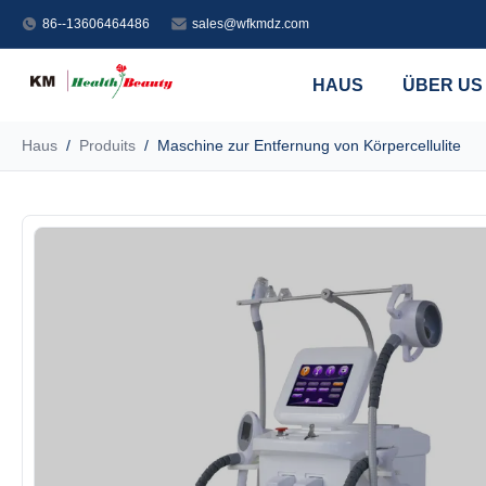
86--13606464486
sales@wfkmdz.com
HAUS
ÜBER US
Haus
/
Produits
/
Maschine zur Entfernung von Körpercellulite