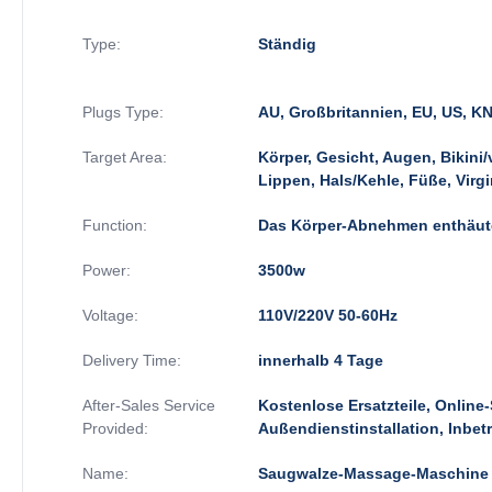
Type:
Ständig
Plugs Type:
AU, Großbritannien, EU, US, KN,
Target Area:
Körper, Gesicht, Augen, Bikini/
Lippen, Hals/Kehle, Füße, Virgi
Function:
Das Körper-Abnehmen enthäut
Power:
3500w
Voltage:
110V/220V 50-60Hz
Delivery Time:
innerhalb 4 Tage
After-Sales Service
Kostenlose Ersatzteile, Online
Provided:
Außendienstinstallation, Inbe
Name:
Saugwalze-Massage-Maschine