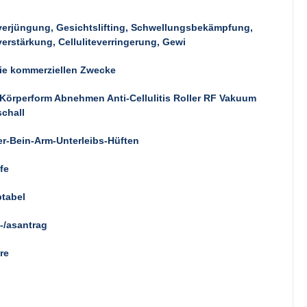
erjüngung, Gesichtslifting, Schwellungsbekämpfung,
erstärkung, Celluliteverringerung, Gewi
ie kommerziellen Zwecke
 Körperform Abnehmen Anti-Cellulitis Roller RF Vakuum
schall
r-Bein-Arm-Unterleibs-Hüften
ffe
tabel
-/asantrag
re