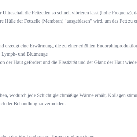
Ultraschall die Fettzellen so schnell vibrieren lässt (hohe Frequenz), d
e Hülle der Fettzelle (Membran) "ausgeblasen" wird, um das Fett zu e
 und erzeugt eine Erwärmung, die zu einer erhöhten Endorphinproduktion
die Lymph- und Blutmenge
 der Haut gefördert und die Elastizität und der Glanz der Haut wieder
en, wodurch jede Schicht gleichmäßige Wärme erhält, Kollagen stimu
ach der Behandlung zu vermeiden.
chen der Haut verbessern, formen und massieren.