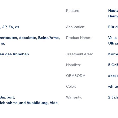
Feature:
Hautv
Hautv
 JP, Za, es
Application:
Für d
vertrautes, decolette, Beine/Arme,
Product Name:
Vella
na,
Ultra
en das Anheben
Treatment Area:
Körpe
Handles:
5 Gri
OEM&ODM:
akzep
Color:
white
-Support,
Warranty:
2 Jah
triebnahme und Ausbildung, Vide