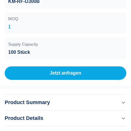
KM-RF-U300B
MOQ
1
Supply Capacity
100 Stück
Jetzt anfragen
Product Summary
5 in 1 Vakuum-Roller Rf-Körper-Rolling Abnehmen
Product Details
Cellulite Gewichtsverlust Massager Therapiebehandlung
Roller RF 40k Kavitation Beschreibung der Produkte