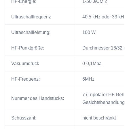
HF-Energie:
1-50 J/CM 2
Ultraschallfrequenz
40.5 kHz oder 33 kHz 
Ultraschallleistung:
100 W
HF-Punktgröße:
Durchmesser 16/32 mm
Vakuumdruck
0-0,1Mpa
HF-Frequenz:
6MHz
7 (Tripolärer HF-Behan
Nummer des Handstücks:
Gesichtsbehandlung h
Schusszahl:
nicht beschränkt