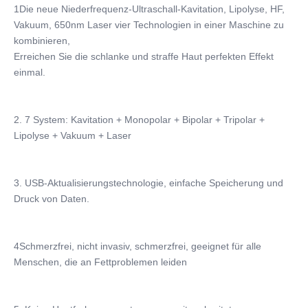
Output Power:
1Die neue Niederfrequenz-Ultraschall-Kavitation, Lipolyse, HF, 
50 W
Vakuum, 650nm Laser vier Technologien in einer Maschine zu 
kombinieren,
Display:
Erreichen Sie die schlanke und straffe Haut perfekten Effekt 
Farbtouch Screen
einmal.
Treatment Area:
Körper und Gesicht
Dimensions:
2. 7 System: Kavitation + Monopolar + Bipolar + Tripolar + 
40 x 35 x 25 cm
Lipolyse + Vakuum + Laser
Technology:
Kavitation, Radiofrequenz und Vakuum
Vacuum Pressure:
3. USB-Aktualisierungstechnologie, einfache Speicherung und 
0-100Kpa
Druck von Daten.
Cavitation Frequency:
40 kHz
Weight:
4Schmerzfrei, nicht invasiv, schmerzfrei, geeignet für alle 
10 kg
Menschen, die an Fettproblemen leiden
Name:
5 in 1 Kavitationsrf-Schlankheitsmaschine