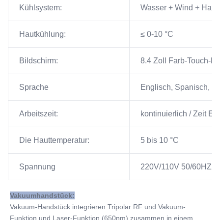
Kühlsystem:
Wasser + Wind + Halble
Hautkühlung:
≤ 0-10 °C
Bildschirm:
8.4 Zoll Farb-Touch-L
Sprache
Englisch, Spanisch, Deu
Arbeitszeit:
kontinuierlich / Zeit Ei
Die Hauttemperatur:
5 bis 10 °C
Spannung
220V/110V 50/60HZ
Vakuumhandstück:
Vakuum-Handstück integrieren Tripolar RF und Vakuum-
Funktion und Laser-Funktion (650nm) zusammen in einem