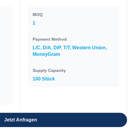
MOQ
1
Payment Method
L/C, D/A, D/P, T/T, Western Union,
MoneyGram
Supply Capacity
100 Stück
Jetzt Anfragen