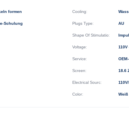
eln formen
Cooling:
Wasse
e-Schulung
Plugs Type:
AU
Shape Of Stimulatio:
Impu
Voltage:
110V 
Service:
OEM-
Screen:
18.6 
Electrical Sourc:
110V
Color:
Weiß