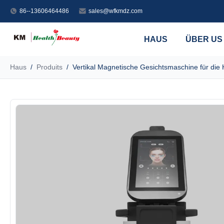
86--13606464486
sales@wfkmdz.com
HAUS
ÜBER US
Haus
/
Produits
/
Vertikal Magnetische Gesichtsmaschine für die