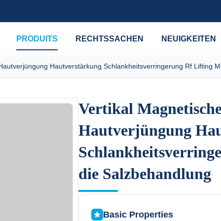
PRODUITS
RECHTSSACHEN
NEUIGKEITEN
 Hautverjüngung Hautverstärkung Schlankheitsverringerung Rf Lifting 
Vertikal Magnetische
Vertikal Magnetische
Hautverjüngung Hau
Hautverjüngung Hau
Schlankheitsverringe
Schlankheitsverringe
die Salzbehandlung
die Salzbehandlung
Basic Properties