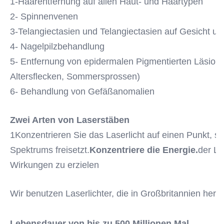
1-Haarentfernung auf allen Haut- und Haartypen
2- Spinnenvenen
3-Telangiectasien und Telangiectasien auf Gesicht u
4- Nagelpilzbehandlung
5- Entfernung von epidermalen Pigmentierten Läsion
Altersflecken, Sommersprossen)
6- Behandlung von Gefäßanomalien
Zwei Arten von Laserstäben
1Konzentrieren Sie das Laserlicht auf einen Punkt, s
Spektrums freisetzt.
Konzentriere die Energie.
der L
Wirkungen zu erzielen
Wir benutzen Laserlichter, die in Großbritannien herge
Lebensdauer von bis zu 500 Millionen Mal