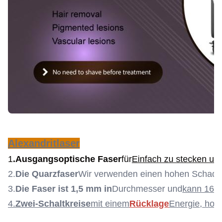
Alexandritlaser
1
.
Ausgangsoptische Faser
für
Einfach zu stecken un
2.
Die Quarzfaser
Wir verwenden einen hohen Schade
3.
Die Faser ist 1,5 mm i
n
Durchmesser und
kann 160 
4.
Zwei-Schaltkreise
mit einem
Rücklage
Energie, hoh