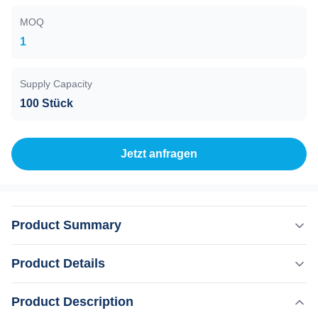
MOQ
1
Supply Capacity
100 Stück
Jetzt anfragen
Product Summary
Professioneller OEM/ODM-Service Diodenlaser-
Product Details
Haarentfernung Maschine mit 12*20mm Spot-Größe KM
Salon Ausrüstung Diodenlaser für Haarentfernung
Product Description
Hervorheben:
Maschine Maschinenvideo 1Wir haben...16 Jahre2.
,