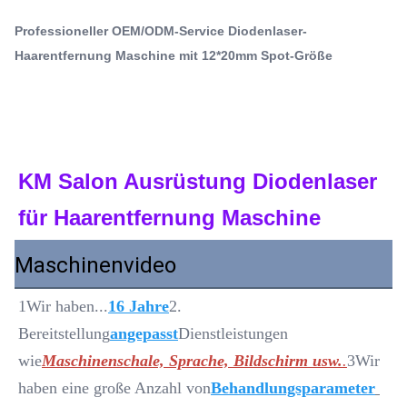
Auf Wunsch angefertigte tragbare Diodenlasermaschine
BereitstellungangepasstDienstleistungen
,
Laserautomaten zur Haarentfernung
Professioneller OEM/ODM-Service Diodenlaser-
wieMaschinenschale, Sprache, Bildschirm usw..3Wir
Gewerbliche Haarentfernungsanlage
Haarentfernung Maschine mit 12*20mm Spot-Größe
haben eine große ...
Name:
Tragbare Diodenlasermaschine
Q-Switch:
Nein
KM Salon Ausrüstung Diodenlaser 
Laser Type:
Laserdiode
für Haarentfernung Maschine
Style:
mit einer Breite von mehr als 20 mm
Maschinenvideo
Type:
Laser
1Wir haben...
16 Jahre
2. 
Feature:
Aknebehandlung, Haarentfernung,
Bereitstellung
angepasst
Dienstleistungen 
Schwellungshemmung, Blutgefäßentfernung,
wie
Maschinenschale, Sprache, Bildschirm usw.
.
3Wir 
Brustvergrößerungsmittel, G
haben eine große Anzahl von
Behandlungsparameter
Application: