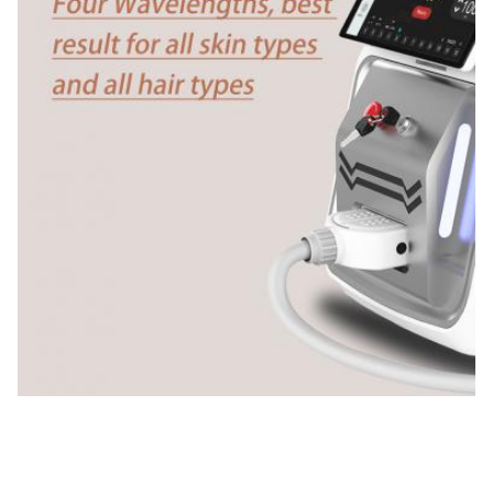
15 Zoll Farb-Touchscreen
OEM/ODM Service:
Ja, professionell.
Power Supplier:
220V, 50Hz oder 110V, 60Hz
Software:
kann das Logo des Kunden hinzugefügt werden
Training:
Benutzerhandbuch+DVD+Online-Schulung
Port:
Qingdao