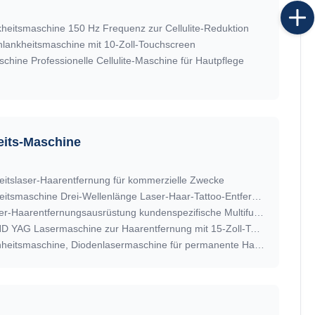
heitsmaschine 150 Hz Frequenz zur Cellulite-Reduktion
lankheitsmaschine mit 10-Zoll-Touchscreen
hine Professionelle Cellulite-Maschine für Hautpflege
eits-Maschine
heitslaser-Haarentfernung für kommerzielle Zwecke
4 in 1 Multifunktionale Schönheitsmaschine Drei-Wellenlänge Laser-Haar-Tattoo-Entfernung Maschine
OEM ODM Professionelle Laser-Haarentfernungsausrüstung kundenspezifische Multifunktionsschönheitsgeräte
Multifunktionale OPT IPL RF ND YAG Lasermaschine zur Haarentfernung mit 15-Zoll-Touchscreen
808nm Hautverjüngung Schönheitsmaschine, Diodenlasermaschine für permanente Haarentfernung