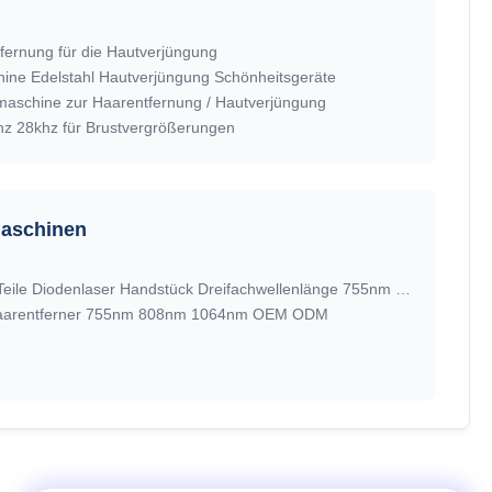
tfernung für die Hautverjüngung
hine Edelstahl Hautverjüngung Schönheitsgeräte
maschine zur Haarentfernung / Hautverjüngung
hz 28khz für Brustvergrößerungen
maschinen
ROHS Schönheitsmaschinen Teile Diodenlaser Handstück Dreifachwellenlänge 755nm 808nm 1064nm
Haarentferner 755nm 808nm 1064nm OEM ODM