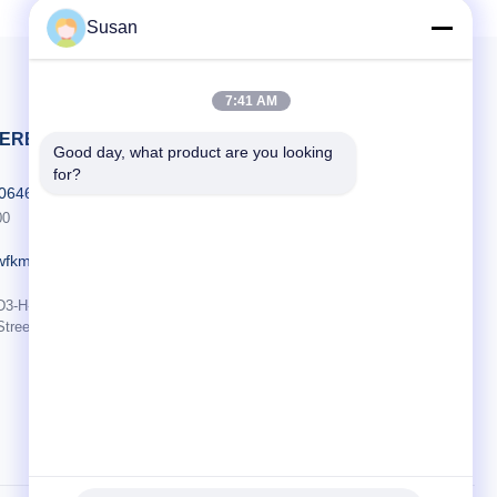
Susan
7:41 AM
EREN SIE UNS
Good day, what product are you looking 
for?
606464486
00
wfkmdz.com
D3-H-17, D3-H-18, Nr. 7999, East Health Street, Yongchun Community,
Street, High-Tech-Zone, Weifang, Shandong, China