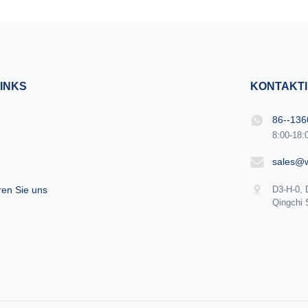
INKS
KONTAKTI
86--13
8:00-18:
sales@
ren Sie uns
D3-H-0, 
Qingchi 