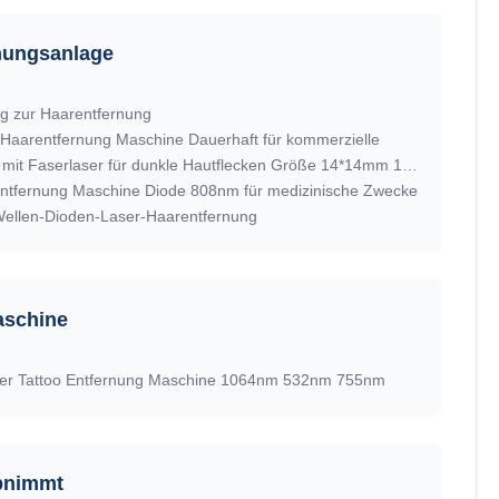
rnungsanlage
g zur Haarentfernung
Haarentfernung Maschine Dauerhaft für kommerzielle
Maschine zur Haarentfernung mit Faserlaser für dunkle Hautflecken Größe 14*14mm 12*20mm 12*35mm
entfernung Maschine Diode 808nm für medizinische Zwecke
llen-Dioden-Laser-Haarentfernung
aschine
ser Tattoo Entfernung Maschine 1064nm 532nm 755nm
bnimmt