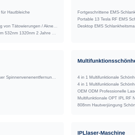
ür Hautbleiche
Fortgeschrittene EMS-Schlank
Portable 13 Tesla RF EMS Sch
Custom Q Switch ND Yag Laser Maschine für die Entfernung von Tätowierungen / Akne Behandlung
Desktop EMS Schlankheitsmasc
Q Switch Nd YAG Laser Tattoo Entfernung Maschine 1064nm 532nm 1320nm 2 Jahre Garantie
Multifunktionsschönh
Hautverjüngung 980nm Diodenlasermaschine Tragbare Laser Spinnenvenenentfernung Maschine
4 in 1 Multifunktionale Schön
IPLlaser-Maschine