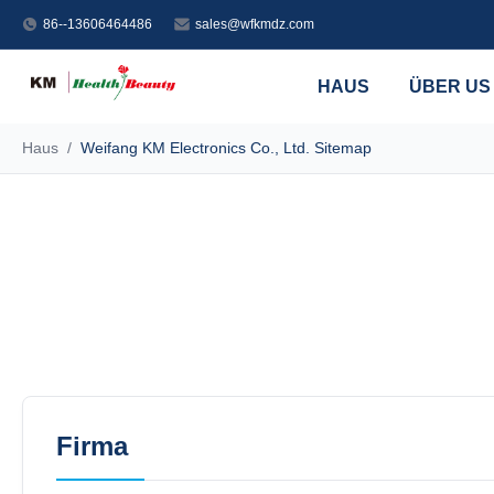
86--13606464486
sales@wfkmdz.com
HAUS
ÜBER US
Haus
/
Weifang KM Electronics Co., Ltd. Sitemap
Firma