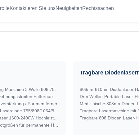
rolle
Kontaktieren Sie uns
Neuigkeiten
Rechtssachen
Tragbare Diodenlaser
Deutschland Drei-Wellenlänge-Dioden-Laser-Haarentfernung Maschine 3 Welle 808 755 1064nm Dioden-Eis 2in1 Dioden-Laser-Haarentfernung Maschine
Fractional CO2 Laser Haut Erneuerung Schönheitsgeräte Dehnungsstreifen Entfernung Maschine
verstärkung / Porenentferner
Medizinische 808nm-Dioden-La
STANDING KM Hochleistung 1600-2400W Haarentfernung Laserdiode 755/808/1064/940nm mit MDSAP
Tragbare Lasermaschine mit 
Effektive Haarentfernung mit 755 808 940 1064nm Diodenlaser 1600-2400W Hochleistung
Tragbare 808 Dioden Laser-H
1800 Watt KM Hochleistungsgriffe mit 6 austauschbaren Spotgrößen für permanente Haarentfernung