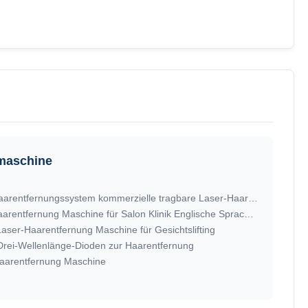
maschine
808nm-810nm Diodenlaser-Haarentfernungssystem kommerzielle tragbare Laser-Haarentfernungsanlage
Drei-Wellen-Portable Laser-Haarentfernung Maschine für Salon Klinik Englische Sprache Option
ser-Haarentfernung Maschine für Gesichtslifting
Drei-Wellenlänge-Dioden zur Haarentfernung
aarentfernung Maschine