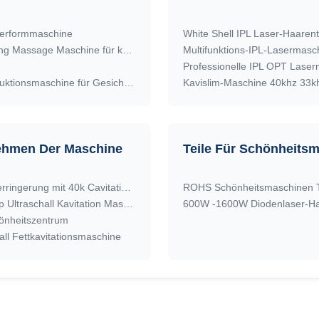
performmaschine
White Shell IPL Laser-Haaren
Vela Körper RF Faltenentfernung Maschine, Fettverringerung Massage Maschine für kommerzielle
Multifunktions-IPL-Lasermasc
Professionelle IPL OPT Laser
5 in 1 Vela Schlankheitsmaschine, Vela Shape Cellulite Reduktionsmaschine für Gesicht / Körper Kontur
Kavislim-Maschine 40khz 33k
ehmen Der Maschine
Teile Für Schönheits
Portable Lipo Laser Schönheitsmaschine für Schlankheitsverringerung mit 40k Cavitationsschlankheitsmaschine
100W Kavitation RF Vakuum Schlankheitsmaschine Desktop Ultraschall Kavitation Maschine 40k
600W -1600W Diodenlaser-
hönheitszentrum
ll Fettkavitationsmaschine