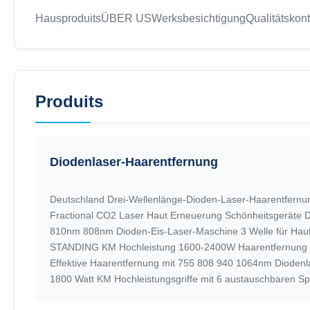
Haus
produits
ÜBER US
Werksbesichtigung
Qualitätskont
Produits
Diodenlaser-Haarentfernung
810nm 808nm Dioden-Eis-Laser-Maschine 3 Welle für Haut